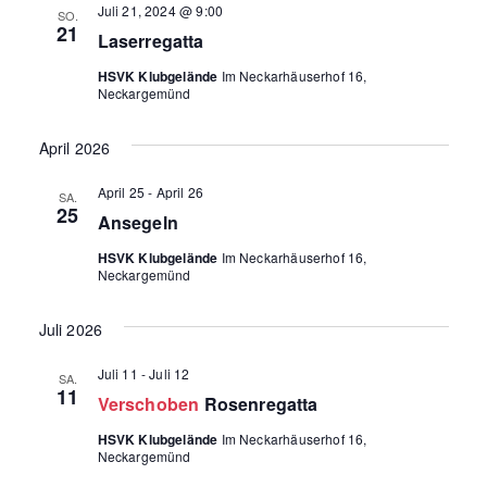
u
e
a
Juli 21, 2024 @ 9:00
SO.
m
n
21
Laserregatta
w
n
s
ä
s
HSVK Klubgelände
Im Neckarhäuserhof 16,
t
h
Neckargemünd
l
a
t
e
l
a
n
April 2026
.
t
l
April 25
-
April 26
u
SA.
t
25
Ansegeln
n
u
g
HSVK Klubgelände
Im Neckarhäuserhof 16,
Neckargemünd
n
e
g
n
Juli 2026
S
A
u
Juli 11
-
Juli 12
n
SA.
11
Verschoben
Rosenregatta
c
s
h
HSVK Klubgelände
Im Neckarhäuserhof 16,
i
Neckargemünd
e
c