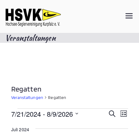
Zum
Inhalt
springen
Hochsee-
Veranstaltungen
Seglervereini
gung Kurpfalz
e. V.
Regatten
Veranstaltungen
Regatten
Veranstaltungen
V
7/21/2024
 - 
8/9/2026
V
S
L
u
e
D
e
i
c
a
r
s
Juli 2024
h
r
t
t
a
e