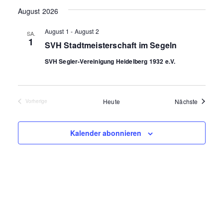
u
August 2026
h
n
t
d
August 1
-
August 2
SA.
1
A
e
SVH Stadtmeisterschaft im Segeln
n
n
SVH Segler-Vereinigung Heidelberg 1932 e.V.
s
-
i
N
c
Veransta
Heute
Nächste
Vorherige
a
Veranstaltungen
h
v
t
Kalender abonnieren
i
e
n
g
,
a
N
t
a
i
v
o
i