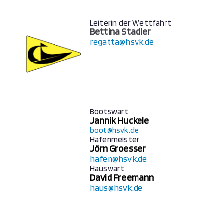
Leiterin der Wettfahrt
Bettina Stadler
regatta@hsvk.de
Bootswart
Jannik Huckele
boot@hsvk.de
Hafenmeister
Jörn Groesser
hafen@hsvk.de
Hauswart
David Freemann
haus@hsvk.de