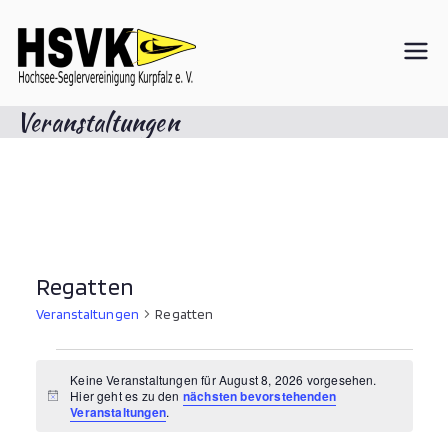
Zum
Inhalt
springen
Hochsee-
Veranstaltungen
Seglervereini
gung Kurpfalz
e. V.
Regatten
Veranstaltungen
Regatten
Veranstaltungen
Keine Veranstaltungen für August 8, 2026 vorgesehen.
für
Hier geht es zu den
nächsten bevorstehenden
H
August
Veranstaltungen
.
i
n
8,