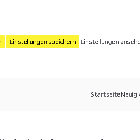
n
Einstellungen speichern
Einstellungen anseh
Startseite
Neuigk
glervereinigung Kurpfalz e