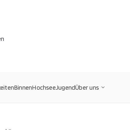
en
eiten
Binnen
Hochsee
Jugend
Über uns
. V.