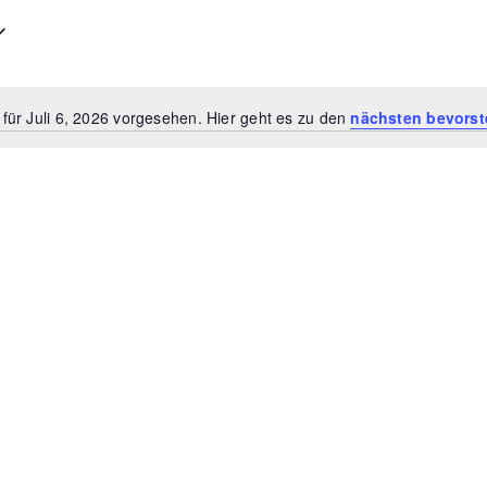
für Juli 6, 2026 vorgesehen. Hier geht es zu den
nächsten bevorst
H
i
n
w
e
i
s