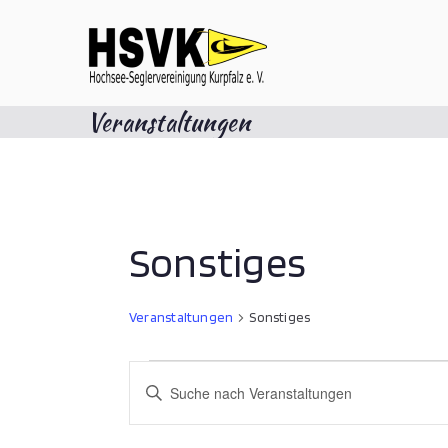
Zum
Inhalt
springen
Hochsee-Se
Veranstaltungen
Sonstiges
Veranstaltungen
Sonstiges
Veranstaltungen
V
B
i
für
e
t