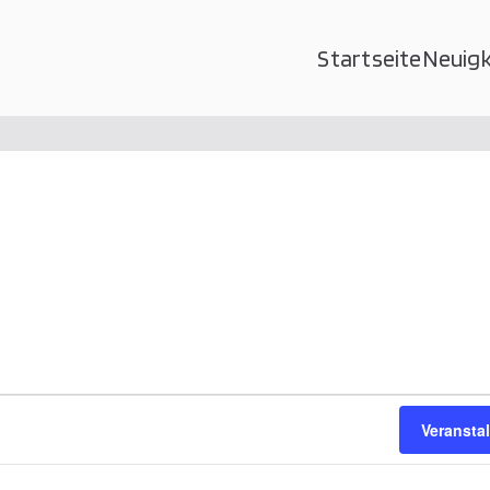
Startseite
Neuigk
glervereinigung Kurpfalz e
Veransta